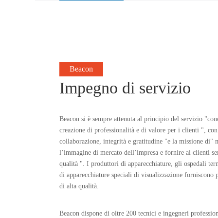
Pathological Medical Display
Beacon
Impegno di servizio
Schermo
Beacon si è sempre attenuta al principio del servizio "conc
creazione di professionalità e di valore per i clienti ", con
collaborazione, integrità e gratitudine "e la missione di"
l’immagine di mercato dell’impresa e fornire ai clienti ser
qualità ". I produttori di apparecchiature, gli ospedali term
di apparecchiature speciali di visualizzazione forniscono p
di alta qualità.
Beacon dispone di oltre 200 tecnici e ingegneri profession