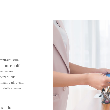
Garantire una qualità sic
Macchine tutto-in-one
entrarsi sulla
 il concetto di"
 mantenere
vizi di alta
inali e gli utenti
rodotti e servizi
isti, che