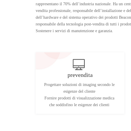
rappresentano il 70% dell’industria nazionale. Ha un centr
vendita professionale, responsabile dell’installazione e d
dell’hardware e del sistema operativo dei prodotti Beacon
responsabile della tecnologia post-vendita di tutti i prodo
Sostenere i servizi di manutenzione e garanzia.
Dopo aver ricevuto un feedback sulla qualità dai clienti, 
risponderà entro 1 giorno lavorativo e risponderà entro 3 
Se non può essere risolto in tempo, deve essere fornito un
trattamento. La richiesta di assistenza tecnica del cliente
prevendita
entro un giorno lavorativo e il servizio di assistenza tecn
entro cinque giorni lavorativi.
Progettare soluzioni di imaging secondo le
esigenze del cliente
Fornire prodotti di visualizzazione medica
che soddisfino le esigenze dei clienti