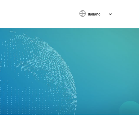
cchina
one uomo-macchina intelligente