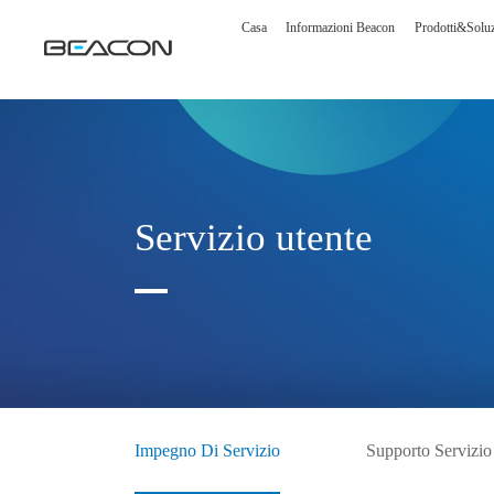
Casa
Informazioni Beacon
Prodotti&soluz
Servizio utente
Visualizzazione medica
Soluzio
Visualizzazione diagnostica
Soluzio
Schermo chirurgico
Soluzion
Impegno Di Servizio
Supporto Servizio
Visualizzazione clinica