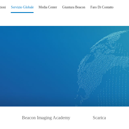
ioni
Servizio Globale
Media Center
Giuntura Beacon
Faro Di Contatto
ni immagine
Interfaccia uomo-ma
ne per sala operatoria DSA
Un arresto dell’interazi
e intelligente del centro di lettura e consultazione
Prodotto personalizzato
Beacon Imaging Academy
Scarica
Tecnologia centrale