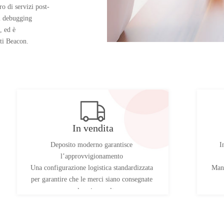
o di servizi post-
el debugging
, ed è
tti Beacon.
l’impresa
giorni lavorativi.
o o più piani di
 corrispondente
In vendita
ica corrispondente
Deposito moderno garantisce
I
l’approvvigionamento
Una configurazione logistica standardizzata
Manu
per garantire che le merci siano consegnate
per la prima volta